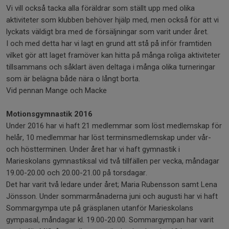
Vi vill också tacka alla föräldrar som ställt upp med olika
aktiviteter som klubben behöver hjälp med, men också för att vi
lyckats väldigt bra med de försäljningar som varit under året.
I och med detta har vi lagt en grund att stå på inför framtiden
vilket gör att laget framöver kan hitta på många roliga aktiviteter
tillsammans och såklart även deltaga i många olika turneringar
som är belägna både nära o långt borta.
Vid pennan Mange och Macke
Motionsgymnastik 2016
Under 2016 har vi haft 21 medlemmar som löst medlemskap för
helår, 10 medlemmar har löst terminsmedlemskap under vår-
och höstterminen. Under året har vi haft gymnastik i
Marieskolans gymnastiksal vid två tillfällen per vecka, måndagar
19.00-20.00 och 20.00-21.00 på torsdagar.
Det har varit två ledare under året; Maria Rubensson samt Lena
Jönsson. Under sommarmånaderna juni och augusti har vi haft
Sommargympa ute på gräsplanen utanför Marieskolans
gympasal, måndagar kl. 19.00-20.00. Sommargympan har varit