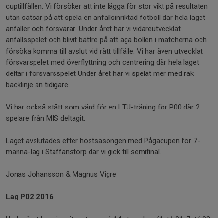
cuptillfällen. Vi försöker att inte lägga för stor vikt på resultaten
utan satsar på att spela en anfallsinriktad fotboll där hela laget
anfaller och försvarar. Under året har vi vidareutvecklat
anfallsspelet och blivit bättre på att äga bollen i matcherna och
försöka komma till avslut vid rätt tillfälle. Vi har även utvecklat
försvarspelet med överflyttning och centrering där hela laget
deltar i försvarsspelet Under året har vi spelat mer med rak
backlinje än tidigare.
Vi har också stått som värd för en LTU-träning för P00 där 2
spelare från MIS deltagit.
Laget avslutades efter höstsäsongen med Pågacupen för 7-
manna-lag i Staffanstorp där vi gick till semifinal.
Jonas Johansson & Magnus Vigre
Lag P02 2016