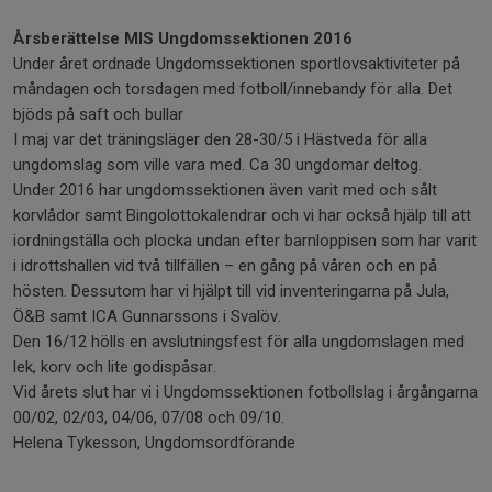
Årsberättelse MIS Ungdomssektionen 2016
Under året ordnade Ungdomssektionen sportlovsaktiviteter på
måndagen och torsdagen med fotboll/innebandy för alla. Det
bjöds på saft och bullar
I maj var det träningsläger den 28-30/5 i Hästveda för alla
ungdomslag som ville vara med. Ca 30 ungdomar deltog.
Under 2016 har ungdomssektionen även varit med och sålt
korvlådor samt Bingolottokalendrar och vi har också hjälp till att
iordningställa och plocka undan efter barnloppisen som har varit
i idrottshallen vid två tillfällen – en gång på våren och en på
hösten. Dessutom har vi hjälpt till vid inventeringarna på Jula,
Ö&B samt ICA Gunnarssons i Svalöv.
Den 16/12 hölls en avslutningsfest för alla ungdomslagen med
lek, korv och lite godispåsar.
Vid årets slut har vi i Ungdomssektionen fotbollslag i årgångarna
00/02, 02/03, 04/06, 07/08 och 09/10.
Helena Tykesson, Ungdomsordförande