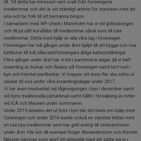
till. Till detta har intresset varit svalt från föreningens
medlemmar och det är ett ständigt arbete för styrelsen med att
leta och be folk till att bemanna bingon.
I samarbete med WP-chark i Marieholm har vi vid grillsäsongen
och till jul sålt korvlådor till medlemmar såväl som till icke
medlemmar. Detta med hjälp av alla våra lag i föreningen.
Föreningen har två gånger under året hjälpt till att bygga och riva
kattburar till två olika kattföreningars årliga kattutställningar.
Flera gånger under året har vi kört pantamera-dagar då vi haft
insamling av burkar och flaskor på föreningen samt kört runt i
byn och hämtat pantburkar. Vi hoppas att ännu fler ska sätta ut
säckar till oss under våra insamlingsdagar under 2017.
Vi har även medverkat vid tåginvigningen i byn i december samt
vid byns traditionella julmarknad samt hållit i försäljning av lotter
vid ICA och Macken under sommaren.
Under 2015 delades det ut brev i byn där det bads om hjälp med
föreningen och under 2016 kunde också en styrelse bildas med
en rad nya medlemmar som har gett energi till verksamheten
under året. Här bör till exempel Roger Alexandersson och Kerstin
Nilsson nämnas som gjort ett jättejobb med att sätta sig in i