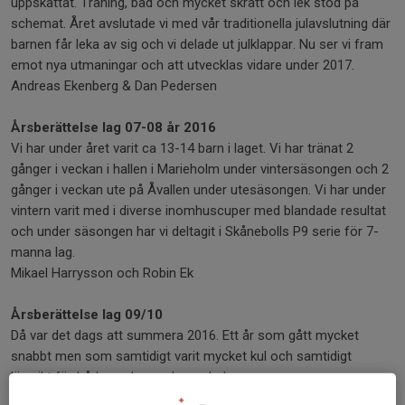
uppskattat. Träning, bad och mycket skratt och lek stod på
schemat. Året avslutade vi med vår traditionella julavslutning där
barnen får leka av sig och vi delade ut julklappar. Nu ser vi fram
emot nya utmaningar och att utvecklas vidare under 2017.
Andreas Ekenberg & Dan Pedersen
Årsberättelse lag 07-08 år 2016
Vi har under året varit ca 13-14 barn i laget. Vi har tränat 2
gånger i veckan i hallen i Marieholm under vintersäsongen och 2
gånger i veckan ute på Åvallen under utesäsongen. Vi har under
vintern varit med i diverse inomhuscuper med blandade resultat
och under säsongen har vi deltagit i Skånebolls P9 serie för 7-
manna lag.
Mikael Harrysson och Robin Ek
Årsberättelse lag 09/10
Då var det dags att summera 2016. Ett år som gått mycket
snabbt men som samtidigt varit mycket kul och samtidigt
lärorikt för både spelare och oss ledare.
Året började med en liten förändring på ledarsidan. Från att ha