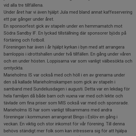
vid alla tre tillfällena.
Under året har vi även hjälpt Jula med bland annat kaffeservering
ett par gånger under året.
En sponsorfest gick av stapeln under en hemmamatch mot
Södra Sandby IF. En lyckad tillställning där sponsorer bjöds på
förtäring och fotboll.
Föreningen har även i år hjälpt kyrkan i byn med att arrangera
barnloppis i idrottshallen under två tillfällen. En gång under våren
och en under hösten. Loppisarna var som vanligt välbesökta och
omtyckta.
Marieholms IS var också med och höll i en av grenarna under
den så kallade Marieholmskampen som gick av stapeln i
samband med Sundeliusdagen i augusti. Detta var en lekdag för
hela familjen då både barn och vuxna var med och lekte och
tävlade om fina priser som MIS också var med och sponsrade.
Marieholms IS har som vanligt tillsammans med andra
föreningar i kommunen arrangerat Bingo i Eslöv en gång i
veckan. En viktig och stor inkomst för vår förening. Till denna
behövs ständigt mer folk som kan intressera sig för att hjälpa