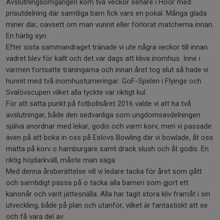
Avslutningsomgången kom två veckor senare i Höör med
prisutdelning där samtliga barn fick vars en pokal. Många glada
miner där, oavsett om man vunnit eller förlorat matcherna innan.
En härlig syn.
Efter sista sammandraget tränade vi ute några veckor till innan
vädret blev för kallt och det var dags att kliva inomhus. Inne i
värmen fortsatte träningarna och innan året tog slut så hade vi
hunnit med två inomhusturneringar. GoF-Spelen i Flyinge och
Svalövscupen vilket alla tyckte var riktigt kul.
För att sätta punkt på fotbollsåret 2016 valde vi att ha två
avslutningar, både den sedvanliga som ungdomsavdelningen
själva anordnar med lekar, godis och varm korv, men vi passade
även på att boka in oss på Eslövs Bowling där vi bowlade, åt oss
mätta på korv o hamburgare samt drack slush och åt godis. En
riktig höjdarkväll, måste man säga.
Med denna årsberättelse vill vi ledare tacka för året som gått
och samtidigt passa på o tacka alla barnen som gjort ett
kanonår och varit jättesnälla. Alla har tagit stora kliv framåt i sin
utveckling, både på plan och utanför, vilket är fantastiskt att se
och få vara del av.