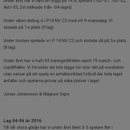
Under året har vi varit en trupp på 14 st spelare (1st/-01, 7st/-02,
4st/-03, 2st inlånade från -04-laget).
Under våren deltog vi i P14 NV C2 med ett 9-mannalag. Vi
slutade på 7:e plats (9 lag).
Under hösten spelade vi i P 14 NV C2 och slutade då på 5:e plats
(8 lag).
Under året har vi haft 69 träningstillfällen samt 19 match- och
cuptillfällen. Vi försöker att inte lägga för stor vikt på resultaten
utan satsar på att spela en anfallsinriktad fotboll där hela laget
anfaller och spelarna provar på olika platser i laget
Jonas Johansson & Magnus Vigre
Lag 04-06 år 2016
Till vår stora glädje har vi under året blivit 3-5 spelare fler i