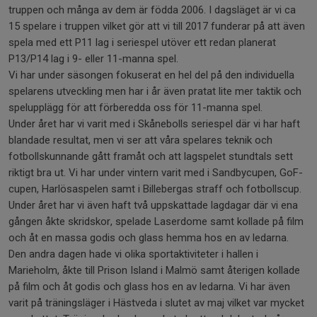
truppen och många av dem är födda 2006. I dagsläget är vi ca
15 spelare i truppen vilket gör att vi till 2017 funderar på att även
spela med ett P11 lag i seriespel utöver ett redan planerat
P13/P14 lag i 9- eller 11-manna spel.
Vi har under säsongen fokuserat en hel del på den individuella
spelarens utveckling men har i år även pratat lite mer taktik och
spelupplägg för att förberedda oss för 11-manna spel.
Under året har vi varit med i Skånebolls seriespel där vi har haft
blandade resultat, men vi ser att våra spelares teknik och
fotbollskunnande gått framåt och att lagspelet stundtals sett
riktigt bra ut. Vi har under vintern varit med i Sandbycupen, GoF-
cupen, Harlösaspelen samt i Billebergas straff och fotbollscup.
Under året har vi även haft två uppskattade lagdagar där vi ena
gången åkte skridskor, spelade Laserdome samt kollade på film
och åt en massa godis och glass hemma hos en av ledarna.
Den andra dagen hade vi olika sportaktiviteter i hallen i
Marieholm, åkte till Prison Island i Malmö samt återigen kollade
på film och åt godis och glass hos en av ledarna. Vi har även
varit på träningsläger i Hästveda i slutet av maj vilket var mycket