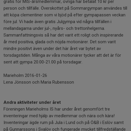
gratis för MIS-årsmedlemmar, övriga har betalat 10 kr per
person och tillfälle. Överskottet på Sommargympan användes till
att köpa clementiner som vi bjöd på efter gympapassen veckan
före jul. Vi hade även gratis Julgympa vid några tillfällen i
mellandagarna under jul-, nyårs- och trettonhelgerna.
Sammanfattningsvis så har det varit ett roligt och inspirerande
år med positiva, glada och nöjda motionärer. Det som varit
mindre positivt även under det här året var bytet av
torsdagstiden. Många av våra motionärer tycker att det är för
sent att gympa 20.00-21.00 på torsdagar.
Marieholm 2016-01-26
Lena Jönsson och Maria Rubensson
Andra aktiviteter under året
Föreningen Marieholms IS har under året genomfört tre
inventeringar med hjälp av medlemmar och nära och kära!
Inventeringar ägde rum på Jula i Lund och på Ö&B i Eslöv samt
på Gunnarssons i Svalöv och fungerade mycket tillfredställande