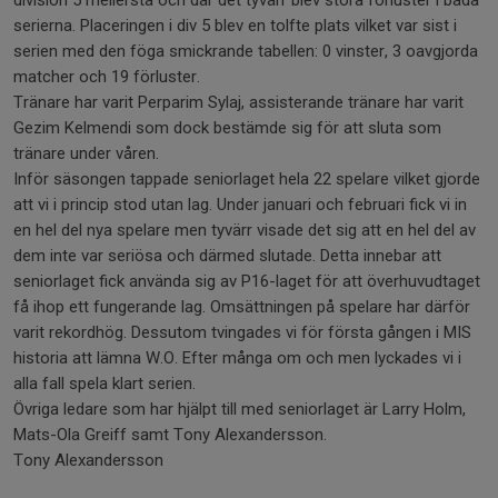
division 5 mellersta och där det tyvärr blev stora förluster i båda
serierna. Placeringen i div 5 blev en tolfte plats vilket var sist i
serien med den föga smickrande tabellen: 0 vinster, 3 oavgjorda
matcher och 19 förluster.
Tränare har varit Perparim Sylaj, assisterande tränare har varit
Gezim Kelmendi som dock bestämde sig för att sluta som
tränare under våren.
Inför säsongen tappade seniorlaget hela 22 spelare vilket gjorde
att vi i princip stod utan lag. Under januari och februari fick vi in
en hel del nya spelare men tyvärr visade det sig att en hel del av
dem inte var seriösa och därmed slutade. Detta innebar att
seniorlaget fick använda sig av P16-laget för att överhuvudtaget
få ihop ett fungerande lag. Omsättningen på spelare har därför
varit rekordhög. Dessutom tvingades vi för första gången i MIS
historia att lämna W.O. Efter många om och men lyckades vi i
alla fall spela klart serien.
Övriga ledare som har hjälpt till med seniorlaget är Larry Holm,
Mats-Ola Greiff samt Tony Alexandersson.
Tony Alexandersson