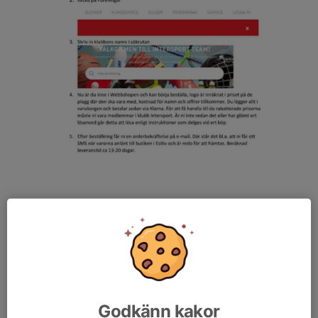
Nedan artiklar finns kvar på lager i Marieholm. Kontakta Andreas
Ekenberg när han är på Åvallen, eller maila honom på följande
adress:
klubbshopen
.
Klicka på benämningen nedan för att se de olika varorna.
Godkänn kakor