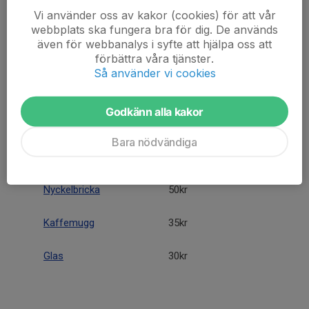
Benämning:
Storlekar:
Pris:
Vi använder oss av kakor (cookies) för att vår
webbplats ska fungera bra för dig. De används
Kudde
150kr
även för webbanalys i syfte att hjälpa oss att
förbättra våra tjänster.
Så använder vi cookies
Halsduk
100kr
Mössa
80kr
Godkänn alla kakor
Keps
75kr
Bara nödvändiga
Paraply
80kr
Nyckelbricka
50kr
Kaffemugg
35kr
Glas
30kr