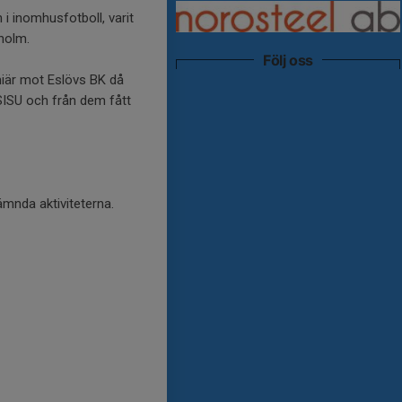
 inomhusfotboll, varit
eholm.
Följ oss
iär mot Eslövs BK då
SISU och från dem fått
nämnda aktiviteterna.