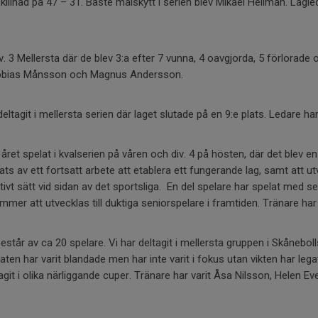
killnad på 47 – 31. Bäste målskytt i serien blev Mikael Hellman. Lagle
iv. 3 Mellersta där de blev 3:a efter 7 vunna, 4 oavgjorda, 5 förlorad
 Tobias Månsson och Magnus Andersson.
eltagit i mellersta serien där laget slutade på en 9:e plats. Ledare har
året spelat i kvalserien på våren och div. 4 på hösten, där det blev en
ats av ett fortsatt arbete att etablera ett fungerande lag, samt att u
tivt sätt vid sidan av det sportsliga. En del spelare har spelat med se
mer att utvecklas till duktiga seniorspelare i framtiden. Tränare har 
står av ca 20 spelare. Vi har deltagit i mellersta gruppen i Skåneboll
aten har varit blandade men har inte varit i fokus utan vikten har leg
tagit i olika närliggande cuper. Tränare har varit Åsa Nilsson, Helen E