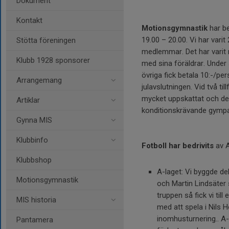
Dokument
Kontakt
Motionsgymnastik
har be
19.00 – 20.00. Vi har var
Stötta föreningen
medlemmar. Det har varit 
Klubb 1928 sponsorer
med sina föräldrar. Und
övriga fick betala 10:-/per
Arrangemang
julavslutningen. Vid två ti
mycket uppskattat och det
Artiklar
konditionskrävande gympa
Gynna MIS
Klubbinfo
Fotboll har bedrivits
av A
Klubbshop
A-laget: Vi byggde de
Motionsgymnastik
och Martin Lindsäter 
truppen så fick vi ti
MIS historia
med att spela i Nils 
inomhusturnering.. A-l
Pantamera