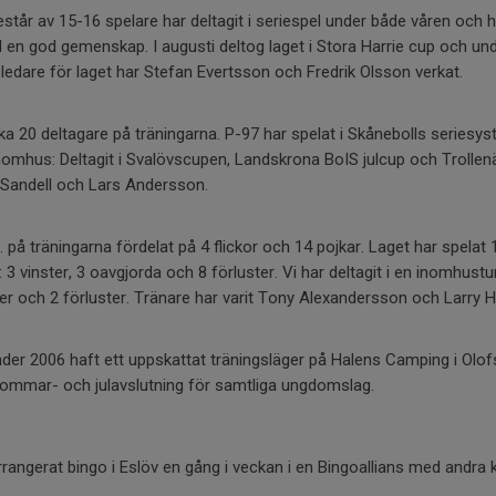
står av 15-16 spelare har deltagit i seriespel under både våren och
n god gemenskap. I augusti deltog laget i Stora Harrie cup och unde
edare för laget har Stefan Evertsson och Fredrik Olsson verkat.
a 20 deltagare på träningarna. P-97 har spelat i Skånebolls seriesyst
omhus: Deltagit i Svalövscupen, Landskrona BoIS julcup och Trollen
 Sandell och Lars Andersson.
t. på träningarna fördelat på 4 flickor och 14 pojkar. Laget har spel
 3 vinster, 3 oavgjorda och 8 förluster. Vi har deltagit i en inomhustu
ster och 2 förluster. Tränare har varit Tony Alexandersson och Larry 
er 2006 haft ett uppskattat träningsläger på Halens Camping i Olo
sommar- och julavslutning för samtliga ungdomslag.
rangerat bingo i Eslöv en gång i veckan i en Bingoallians med andra