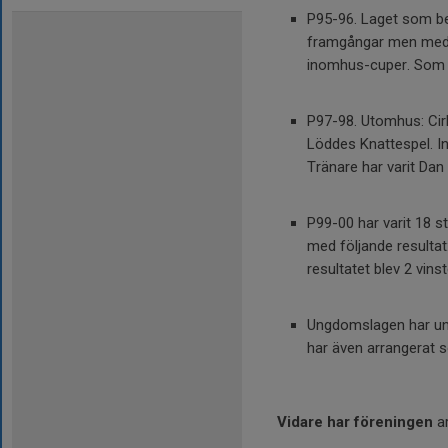
P95-96. Laget som be
framgångar men med e
inomhus-cuper. Som l
P97-98. Utomhus: Cirk
Löddes Knattespel. In
Tränare har varit Dan
P99-00 har varit 18 s
med följande resultat:
resultatet blev 2 vin
Ungdomslagen har und
har även arrangerat 
Vidare har föreningen
ar