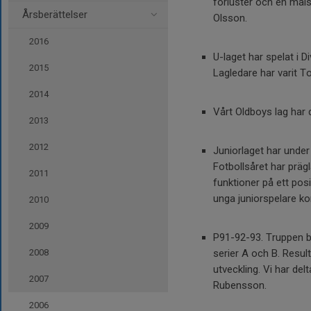
förluster och en måls
Årsberättelser
Olsson.
2016
U-laget har spelat i D
2015
Lagledare har varit
2014
Vårt Oldboys lag har d
2013
2012
Juniorlaget har under 
Fotbollsåret har prägl
2011
funktioner på ett posi
unga juniorspelare kom
2010
2009
P91-92-93. Truppen be
2008
serier A och B. Result
utveckling. Vi har del
2007
Rubensson.
2006