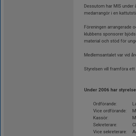
Dessutom har MIS under å
medarrangör i en kattutstäl
Föreningen arrangerade o
klubbens sponsorer bjöds 
material och stöd för ung
Medlemsantalet var vid åre
Styrelsen vill framföra ett
Under 2006 har styrelse
Ordförande:
L
Vice ordförande:
Ma
Kassör:
M
Sekreterare:
Ch
Vice sekreterare:
A