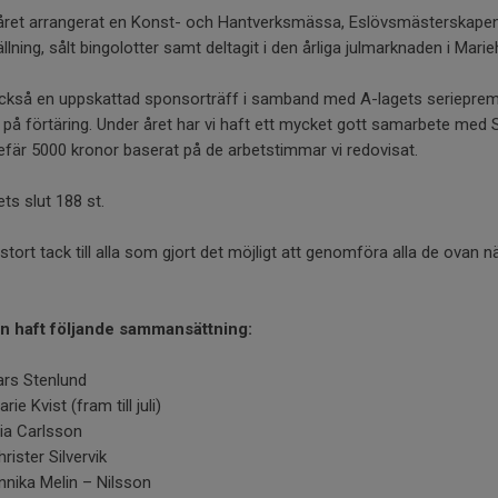
ret arrangerat en Konst- och Hantverksmässa, Eslövsmästerskapen i
lning, sålt bingolotter samt deltagit i den årliga julmarknaden i Mari
ckså en uppskattad sponsorträff i samband med A-lagets serieprem
på förtäring. Under året har vi haft ett mycket gott samarbete med 
efär 5000 kronor baserat på de arbetstimmar vi redovisat.
ts slut 188 st.
 stort tack till alla som gjort det möjligt att genomföra alla de ovan 
n haft följande sammansättning:
ars Stenlund
rie Kvist (fram till juli)
ia Carlsson
rister Silvervik
nnika Melin – Nilsson