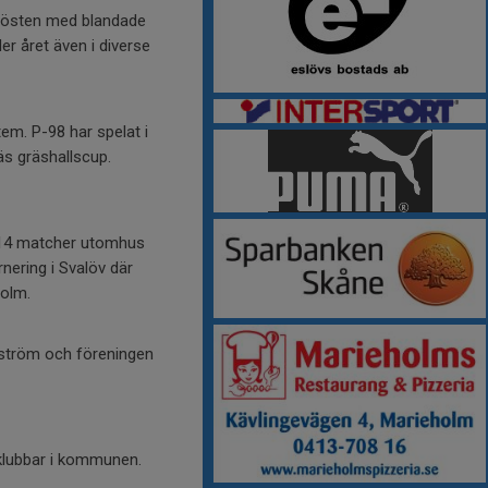
 hösten med blandade
r året även i diverse
em. P-98 har spelat i
äs gräshallscup.
at 14 matcher utomhus
rnering i Svalöv där
Holm.
fström och föreningen
 klubbar i kommunen.