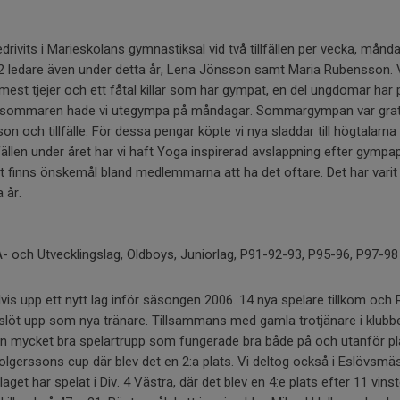
drivits i Marieskolans gymnastiksal vid två tillfällen per vecka, mån
it 2 ledare även under detta år, Lena Jönsson samt Maria Rubensson. 
mest tjejer och ett fåtal killar som har gympat, en del ungdomar har
er sommaren hade vi utegympa på måndagar. Sommargympan var gra
son och tillfälle. För dessa pengar köpte vi nya sladdar till högtalarna 
llfällen under året har vi haft Yoga inspirerad avslappning efter gympap
 finns önskemål bland medlemmarna att ha det oftare. Det har varit e
 år.
- och Utvecklingslag, Oldboys, Juniorlag, P91-92-93, P95-96, P97-9
lvis upp ett nytt lag inför säsongen 2006. 14 nya spelare tillkom och 
slöt upp som nya tränare. Tillsammans med gamla trotjänare i klubb
ll en mycket bra spelartrupp som fungerade bra både på och utanför pl
Holgerssons cup där blev det en 2:a plats. Vi deltog också i Eslövsmä
aget har spelat i Div. 4 Västra, där det blev en 4:e plats efter 11 vinst