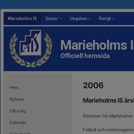
Marieholms IS
Senior
Ungdom
Övrigt
Marieholms 
Officiell hemsida
2006
Hem
Nyheter
Marieholms IS års
Våra lag
Styrelsen för Marieholms 
Kalender
Fotboll och motionsgymnas