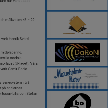
dare har varit Lasse
e och målkvoten 46 – 29.
 varit Henrik Svärd.
 mittplacering.
tveckla sociala
niorlaget (U-laget). Våra
varit Samir Becic.
s seriesystem i två
at på spelarnas
vertsson-Lilja och Stefan