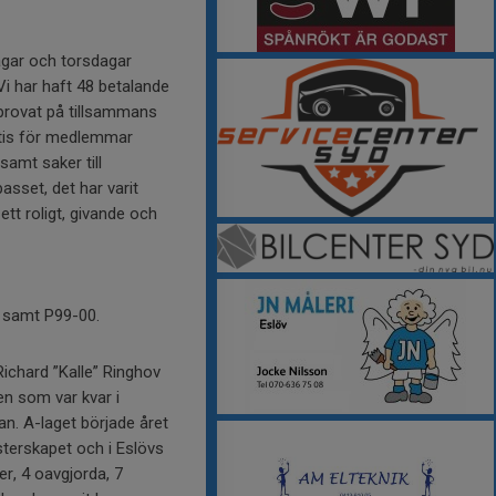
dagar och torsdagar
Vi har haft 48 betalande
 provat på tillsammans
tis för medlemmar
samt saker till
asset, det har varit
tt roligt, givande och
8 samt P99-00.
Richard ”Kalle” Ringhov
en som var kvar i
an. A-laget började året
sterskapet och i Eslövs
er, 4 oavgjorda, 7