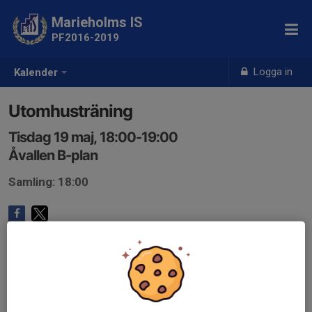
Marieholms IS
PF2016-2019
Logga in
Kalender
Utomhusträning
Tisdag 19 maj, 18:00-19:00
Åvallen B-plan
Samling: 18:00