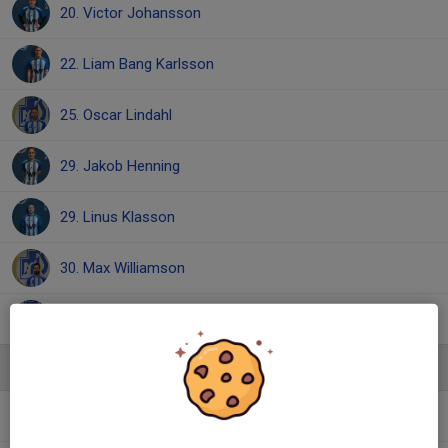
20. Victor Johansson
22. Liam Bang Karlsson
25. Oscar Lindahl
29. Jakob Henning
29. Linus Klasson
30. Max Williamson
32. Hampus Ståhl
Ledare
Jesper Olsson
Huvudtränare