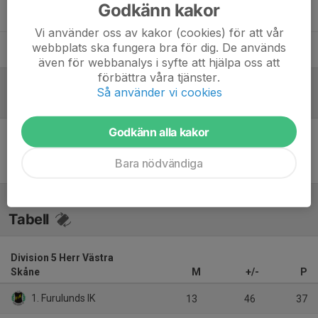
Godkänn kakor
Joacim Larsson
Tränare
Vi använder oss av kakor (cookies) för att vår
webbplats ska fungera bra för dig. De används
Leif Olsson
Massör
även för webbanalys i syfte att hjälpa oss att
förbättra våra tjänster.
Så använder vi cookies
Referat
Godkänn alla kakor
Inget referat skrivet
Bara nödvändiga
Tabell
Division 5 Herr Västra
Skåne
M
+/-
P
1. Furulunds IK
13
46
37