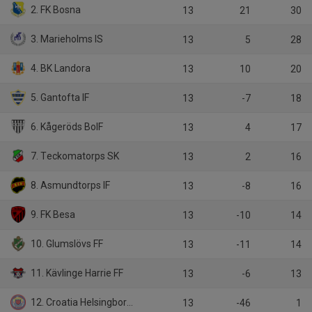
2. FK Bosna
13
21
30
3. Marieholms IS
13
5
28
4. BK Landora
13
10
20
5. Gantofta IF
13
-7
18
6. Kågeröds BoIF
13
4
17
7. Teckomatorps SK
13
2
16
8. Asmundtorps IF
13
-8
16
9. FK Besa
13
-10
14
10. Glumslövs FF
13
-11
14
11. Kävlinge Harrie FF
13
-6
13
12. Croatia Helsingborg KIF
13
-46
1