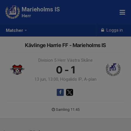
Marieholms IS
Herr
Logga in
Matcher
Kävlinge Harrie FF - Marieholms IS
Division 5 Herr Västra Skåne
0 - 1
13 jun, 13:00, Högalids IP, A-plan
Samling 11:45